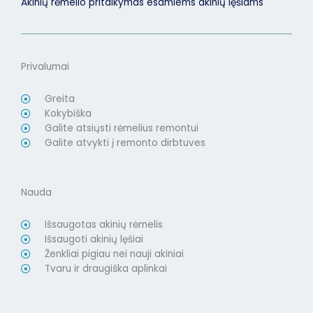
Akinių rėmelio pritaikymas esamiems akinių lęšiams
Privalumai
Greita
Kokybiška
Galite atsiųsti rėmelius remontui
Galite atvykti į remonto dirbtuves
Nauda
Išsaugotas akinių rėmelis
Išsaugoti akinių lęšiai
Ženkliai pigiau nei nauji akiniai
Tvaru ir draugiška aplinkai