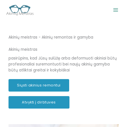
Pereiti
prie
turinio
Akinių meistras - Akinių remontas ir gamyba
Akinių meistras
pasirūpins, kad Jūsų sulūžę arba deformuoti akiniai būtų
profesionaliai suremontuoti bei naujų akinių gamyba
būtų atliktai greitai ir kokybiškai
Siųsti akinius remontui
Atvykti į dirbtuves