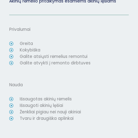
Akinių rėmelio pritaikymas esamiems akinių lęšiams
Privalumai
Greita
Kokybiška
Galite atsiųsti rėmelius remontui
Galite atvykti į remonto dirbtuves
Nauda
Išsaugotas akinių rėmelis
Išsaugoti akinių lęšiai
Ženkliai pigiau nei nauji akiniai
Tvaru ir draugiška aplinkai