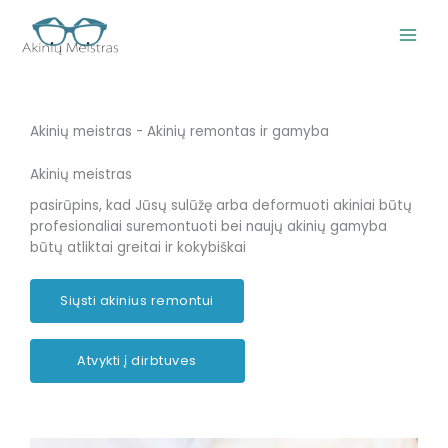
Pereiti
prie
turinio
Akinių meistras - Akinių remontas ir gamyba
Akinių meistras
pasirūpins, kad Jūsų sulūžę arba deformuoti akiniai būtų
profesionaliai suremontuoti bei naujų akinių gamyba
būtų atliktai greitai ir kokybiškai
Siųsti akinius remontui
Atvykti į dirbtuves