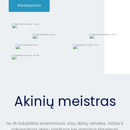
Atsiliepimai
Akinių meistras
ne tik kokybiškai suremontuos Jūsų akinių rėmelius, tačiau ir
pakonsultuos akinių priežiūros bei gamybos klausimais.