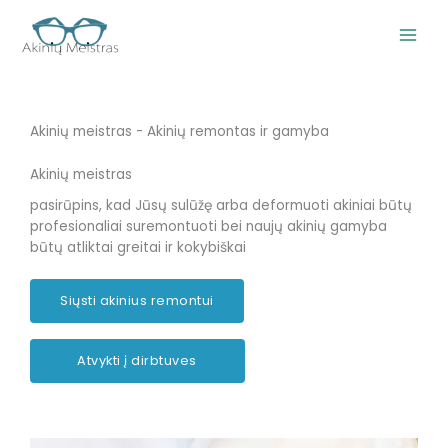
Pereiti
prie
turinio
Akinių meistras - Akinių remontas ir gamyba
Akinių meistras
pasirūpins, kad Jūsų sulūžę arba deformuoti akiniai būtų
profesionaliai suremontuoti bei naujų akinių gamyba
būtų atliktai greitai ir kokybiškai
Siųsti akinius remontui
Atvykti į dirbtuves