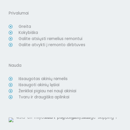
Privalumai
Greita
Kokybiška
Galite atsiųsti rėmelius remontui
Galite atvykti į remonto dirbtuves
Nauda
Išsaugotas akinių rėmelis
Išsaugoti akinių lęšiai
Ženkliai pigiau nei nauji akiniai
Tvaru ir draugiška aplinkai