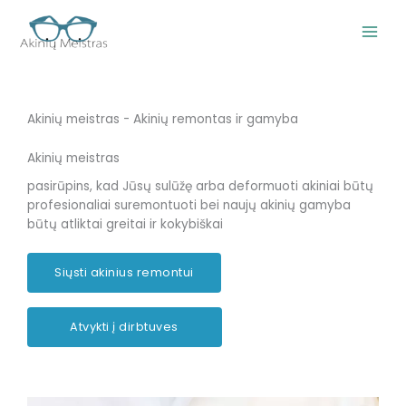
Pereiti
prie
turinio
Akinių meistras - Akinių remontas ir gamyba
Akinių meistras
pasirūpins, kad Jūsų sulūžę arba deformuoti akiniai būtų
profesionaliai suremontuoti bei naujų akinių gamyba
būtų atliktai greitai ir kokybiškai
Siųsti akinius remontui
Atvykti į dirbtuves