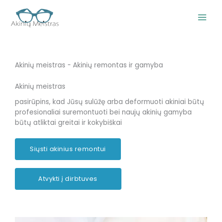
Pereiti
prie
turinio
Akinių meistras - Akinių remontas ir gamyba
Akinių meistras
pasirūpins, kad Jūsų sulūžę arba deformuoti akiniai būtų
profesionaliai suremontuoti bei naujų akinių gamyba
būtų atliktai greitai ir kokybiškai
Siųsti akinius remontui
Atvykti į dirbtuves