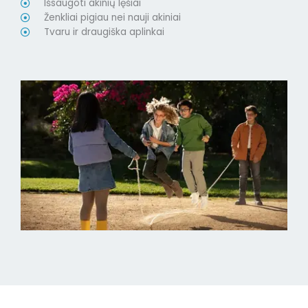
Išsaugoti akinių lęšiai
Ženkliai pigiau nei nauji akiniai
Tvaru ir draugiška aplinkai