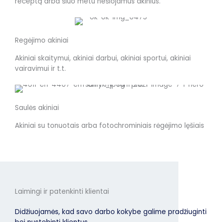
receptą arba šiuo metu nešiojamus akinius.
Regėjimo akiniai
Akiniai skaitymui, akiniai darbui, akiniai sportui, akiniai
vairavimui ir t.t.
Saulės akiniai
Akiniai su tonuotais arba fotochrominiais rėgėjimo lęšiais
Laimingi ir patenkinti klientai
Didžiuojamės, kad savo darbo kokybe galime pradžiuginti