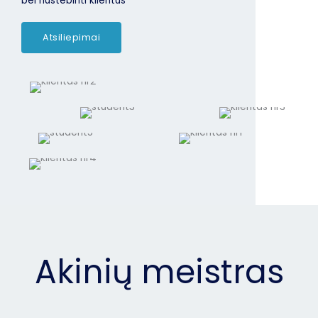
bei nustebinti klientus
Atsiliepimai
Akinių meistras