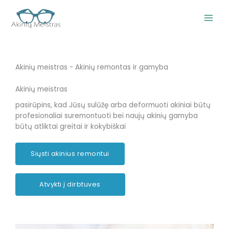
Pereiti
prie
turinio
Akinių meistras - Akinių remontas ir gamyba
Akinių meistras
pasirūpins, kad Jūsų sulūžę arba deformuoti akiniai būtų
profesionaliai suremontuoti bei naujų akinių gamyba
būtų atliktai greitai ir kokybiškai
Siųsti akinius remontui
Atvykti į dirbtuves