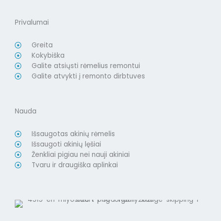
Privalumai
Greita
Kokybiška
Galite atsiųsti rėmelius remontui
Galite atvykti į remonto dirbtuves
Nauda
Išsaugotas akinių rėmelis
Išsaugoti akinių lęšiai
Ženkliai pigiau nei nauji akiniai
Tvaru ir draugiška aplinkai