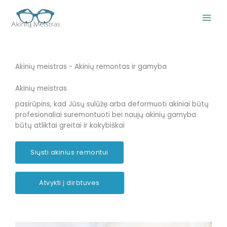
Pereiti
prie
turinio
Akinių meistras - Akinių remontas ir gamyba
Akinių meistras
pasirūpins, kad Jūsų sulūžę arba deformuoti akiniai būtų
profesionaliai suremontuoti bei naujų akinių gamyba
būtų atliktai greitai ir kokybiškai
Siųsti akinius remontui
Atvykti į dirbtuves