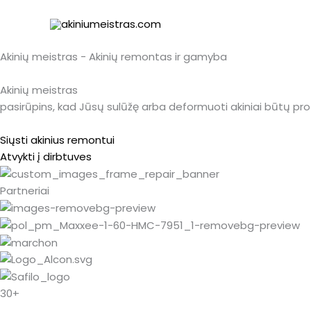
Pereiti
prie
turinio
Akinių meistras - Akinių remontas ir gamyba
Akinių meistras
pasirūpins, kad Jūsų sulūžę arba deformuoti akiniai būtų prof
Siųsti akinius remontui
Atvykti į dirbtuves
Partneriai
30+