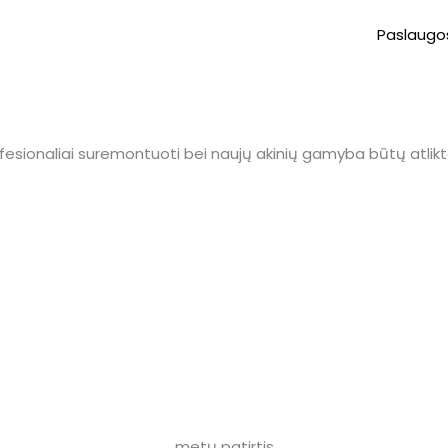
Paslaugo
esionaliai suremontuoti bei naujų akinių gamyba būtų atliktai
metų patirtis