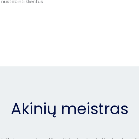
nustebinti klientus
Akinių meistras