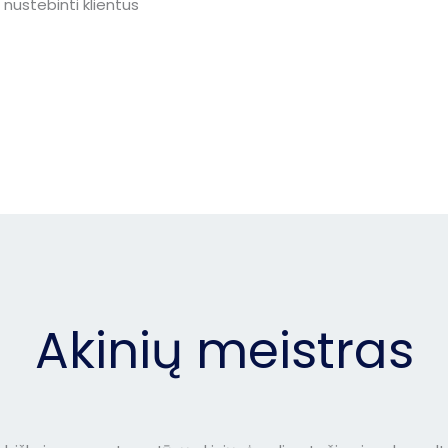
nustebinti klientus
Akinių meistras