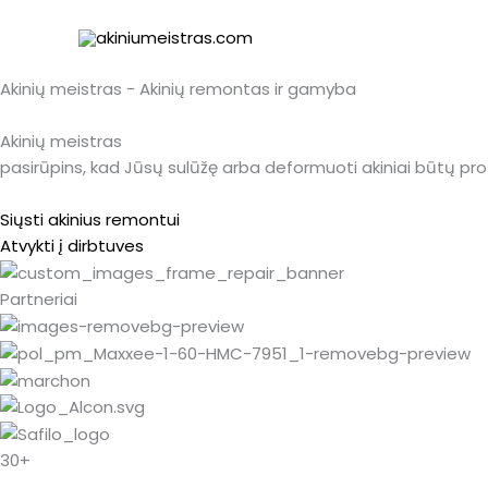
Pereiti
prie
turinio
Akinių meistras - Akinių remontas ir gamyba
Akinių meistras
pasirūpins, kad Jūsų sulūžę arba deformuoti akiniai būtų prof
Siųsti akinius remontui
Atvykti į dirbtuves
Partneriai
30+