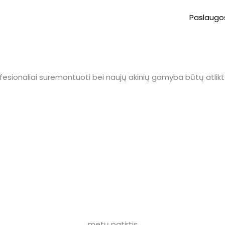
Paslaugo
esionaliai suremontuoti bei naujų akinių gamyba būtų atliktai
metų patirtis