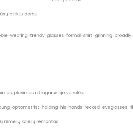
 mūsų atliktu darbu.
ukimas, plovimas ultragarsinėje vonelėje
inių rėmelių kojelių remontas