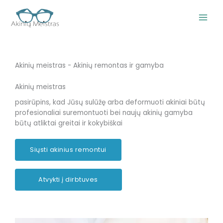
Pereiti
prie
turinio
Akinių meistras - Akinių remontas ir gamyba
Akinių meistras
pasirūpins, kad Jūsų sulūžę arba deformuoti akiniai būtų
profesionaliai suremontuoti bei naujų akinių gamyba
būtų atliktai greitai ir kokybiškai
Siųsti akinius remontui
Atvykti į dirbtuves