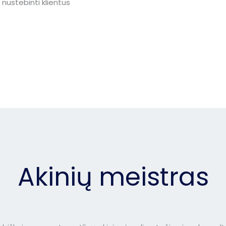
nustebinti klientus
Akinių meistras