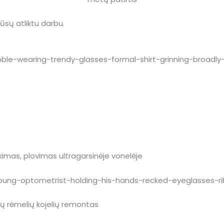
 mūsų atliktu darbu.
ukimas, plovimas ultragarsinėje vonelėje
inių rėmelių kojelių remontas