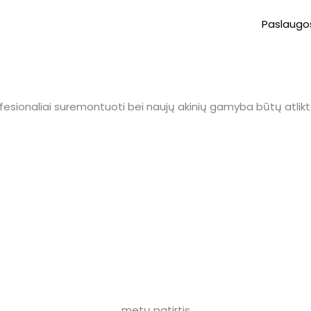
Paslaugo
esionaliai suremontuoti bei naujų akinių gamyba būtų atliktai
metų patirtis