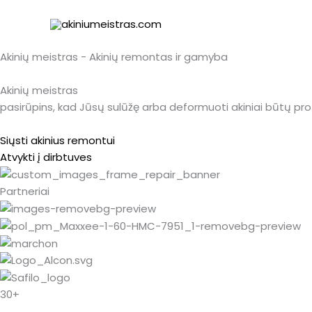
Pereiti
prie
turinio
Akinių meistras - Akinių remontas ir gamyba
Akinių meistras
pasirūpins, kad Jūsų sulūžę arba deformuoti akiniai būtų prof
Siųsti akinius remontui
Atvykti į dirbtuves
Partneriai
30+