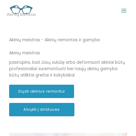
Pereiti
prie
turinio
Akinių meistras - Akinių remontas ir gamyba
Akinių meistras
pasirūpins, kad Jūsų sulūžę arba deformuoti akiniai būtų
profesionaliai suremontuoti bei naujų akinių gamyba
būtų atliktai greitai ir kokybiškai
Siųsti akinius remontui
Atvykti į dirbtuves