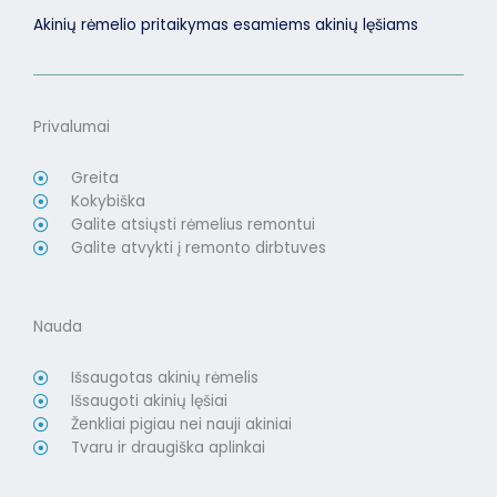
Akinių rėmelio pritaikymas esamiems akinių lęšiams
Privalumai
Greita
Kokybiška
Galite atsiųsti rėmelius remontui
Galite atvykti į remonto dirbtuves
Nauda
Išsaugotas akinių rėmelis
Išsaugoti akinių lęšiai
Ženkliai pigiau nei nauji akiniai
Tvaru ir draugiška aplinkai