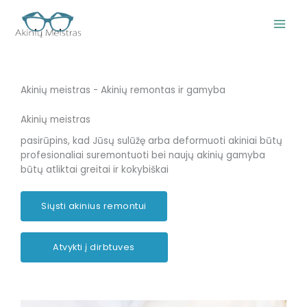
Pereiti
prie
turinio
Akinių meistras - Akinių remontas ir gamyba
Akinių meistras
pasirūpins, kad Jūsų sulūžę arba deformuoti akiniai būtų
profesionaliai suremontuoti bei naujų akinių gamyba
būtų atliktai greitai ir kokybiškai
Siųsti akinius remontui
Atvykti į dirbtuves