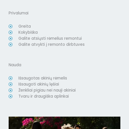
Privalumai
Greita
Kokybiška
Galite atsiųsti rėmelius remontui
Galite atvykti į remonto dirbtuves
Nauda
Išsaugotas akinių rėmelis
Išsaugoti akinių lęšiai
Ženkliai pigiau nei nauji akiniai
Tvaru ir draugiška aplinkai