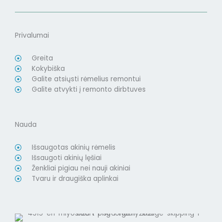
Privalumai
Greita
Kokybiška
Galite atsiųsti rėmelius remontui
Galite atvykti į remonto dirbtuves
Nauda
Išsaugotas akinių rėmelis
Išsaugoti akinių lęšiai
Ženkliai pigiau nei nauji akiniai
Tvaru ir draugiška aplinkai