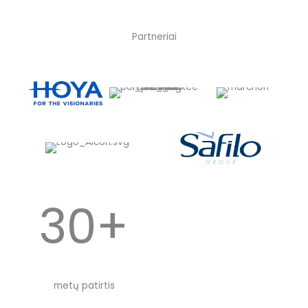
Partneriai
30+
metų patirtis