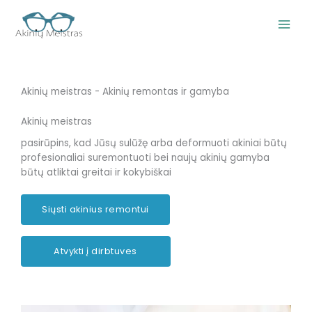
Pereiti
prie
turinio
Akinių meistras - Akinių remontas ir gamyba
Akinių meistras
pasirūpins, kad Jūsų sulūžę arba deformuoti akiniai būtų
profesionaliai suremontuoti bei naujų akinių gamyba
būtų atliktai greitai ir kokybiškai
Siųsti akinius remontui
Atvykti į dirbtuves