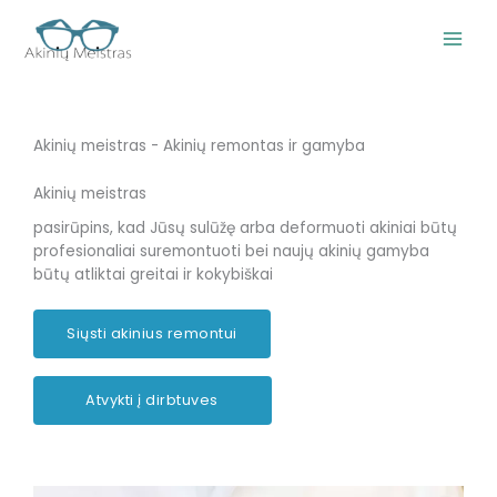
Pereiti
prie
turinio
Akinių meistras - Akinių remontas ir gamyba
Akinių meistras
pasirūpins, kad Jūsų sulūžę arba deformuoti akiniai būtų
profesionaliai suremontuoti bei naujų akinių gamyba
būtų atliktai greitai ir kokybiškai
Siųsti akinius remontui
Atvykti į dirbtuves