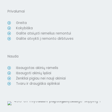
Privalumai
Greita
Kokybiška
Galite atsiųsti rėmelius remontui
Galite atvykti į remonto dirbtuves
Nauda
Išsaugotas akinių rėmelis
Išsaugoti akinių lęšiai
Ženkliai pigiau nei nauji akiniai
Tvaru ir draugiška aplinkai