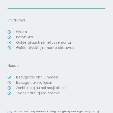
Privalumai
Greita
Kokybiška
Galite atsiųsti rėmelius remontui
Galite atvykti į remonto dirbtuves
Nauda
Išsaugotas akinių rėmelis
Išsaugoti akinių lęšiai
Ženkliai pigiau nei nauji akiniai
Tvaru ir draugiška aplinkai