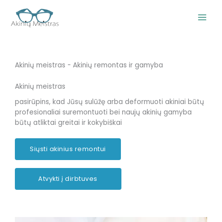
Pereiti
prie
turinio
Akinių meistras - Akinių remontas ir gamyba
Akinių meistras
pasirūpins, kad Jūsų sulūžę arba deformuoti akiniai būtų
profesionaliai suremontuoti bei naujų akinių gamyba
būtų atliktai greitai ir kokybiškai
Siųsti akinius remontui
Atvykti į dirbtuves