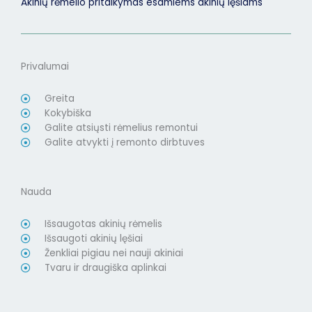
Akinių rėmelio pritaikymas esamiems akinių lęšiams
Privalumai
Greita
Kokybiška
Galite atsiųsti rėmelius remontui
Galite atvykti į remonto dirbtuves
Nauda
Išsaugotas akinių rėmelis
Išsaugoti akinių lęšiai
Ženkliai pigiau nei nauji akiniai
Tvaru ir draugiška aplinkai