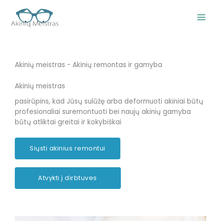
Pereiti
prie
turinio
Akinių meistras - Akinių remontas ir gamyba
Akinių meistras
pasirūpins, kad Jūsų sulūžę arba deformuoti akiniai būtų
profesionaliai suremontuoti bei naujų akinių gamyba
būtų atliktai greitai ir kokybiškai
Siųsti akinius remontui
Atvykti į dirbtuves