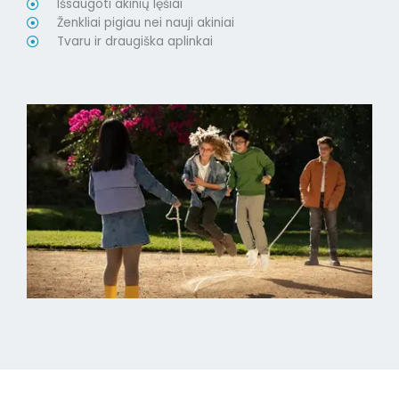
Išsaugoti akinių lęšiai
Ženkliai pigiau nei nauji akiniai
Tvaru ir draugiška aplinkai