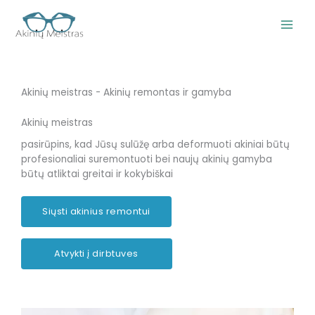
Pereiti
prie
turinio
Akinių meistras - Akinių remontas ir gamyba
Akinių meistras
pasirūpins, kad Jūsų sulūžę arba deformuoti akiniai būtų
profesionaliai suremontuoti bei naujų akinių gamyba
būtų atliktai greitai ir kokybiškai
Siųsti akinius remontui
Atvykti į dirbtuves