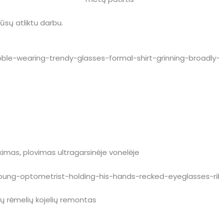
 mūsų atliktu darbu.
ukimas, plovimas ultragarsinėje vonelėje
inių rėmelių kojelių remontas