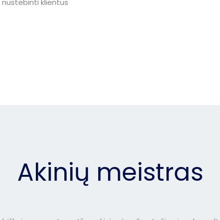
nustebinti klientus
Akinių meistras