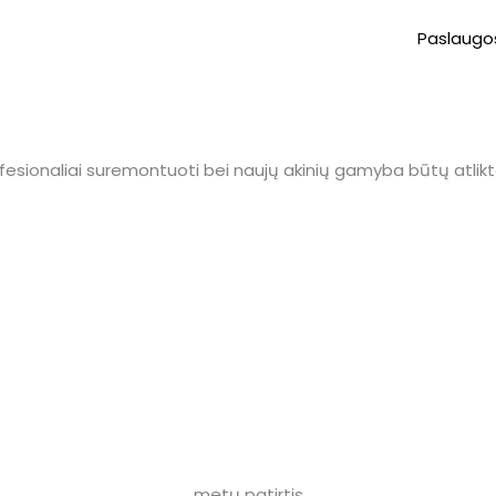
Paslaugo
esionaliai suremontuoti bei naujų akinių gamyba būtų atliktai
metų patirtis