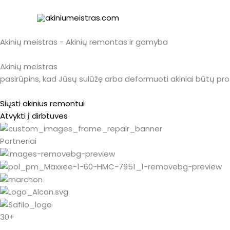
Pereiti
prie
turinio
Akinių meistras - Akinių remontas ir gamyba
Akinių meistras
pasirūpins, kad Jūsų sulūžę arba deformuoti akiniai būtų prof
Siųsti akinius remontui
Atvykti į dirbtuves
Partneriai
30+