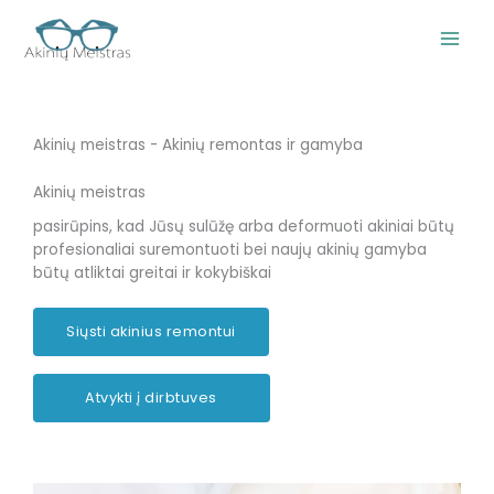
Pereiti
prie
turinio
Akinių meistras - Akinių remontas ir gamyba
Akinių meistras
pasirūpins, kad Jūsų sulūžę arba deformuoti akiniai būtų
profesionaliai suremontuoti bei naujų akinių gamyba
būtų atliktai greitai ir kokybiškai
Siųsti akinius remontui
Atvykti į dirbtuves