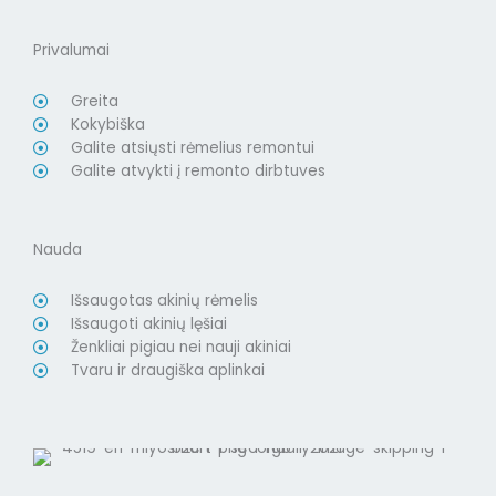
Privalumai
Greita
Kokybiška
Galite atsiųsti rėmelius remontui
Galite atvykti į remonto dirbtuves
Nauda
Išsaugotas akinių rėmelis
Išsaugoti akinių lęšiai
Ženkliai pigiau nei nauji akiniai
Tvaru ir draugiška aplinkai