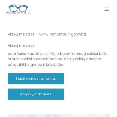
Pereiti
prie
turinio
Akinių meistras - Akinių remontas ir gamyba
Akinių meistras
pasirūpins, kad Jūsų sulūžę arba deformuoti akiniai būtų
profesionaliai suremontuoti bei naujų akinių gamyba
būtų atliktai greitai ir kokybiškai
Siųsti akinius remontui
Atvykti į dirbtuves