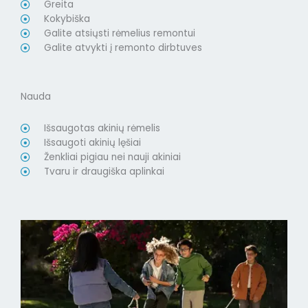
Greita
Kokybiška
Galite atsiųsti rėmelius remontui
Galite atvykti į remonto dirbtuves
Nauda
Išsaugotas akinių rėmelis
Išsaugoti akinių lęšiai
Ženkliai pigiau nei nauji akiniai
Tvaru ir draugiška aplinkai