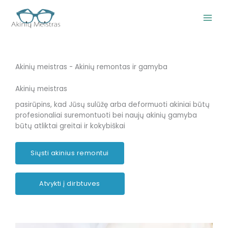
Pereiti
prie
turinio
Akinių meistras - Akinių remontas ir gamyba
Akinių meistras
pasirūpins, kad Jūsų sulūžę arba deformuoti akiniai būtų
profesionaliai suremontuoti bei naujų akinių gamyba
būtų atliktai greitai ir kokybiškai
Siųsti akinius remontui
Atvykti į dirbtuves