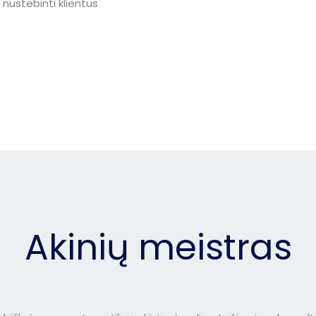
nustebinti klientus
Akinių meistras