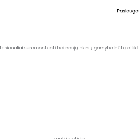
Paslaugo
esionaliai suremontuoti bei naujų akinių gamyba būtų atliktai
metų patirtis