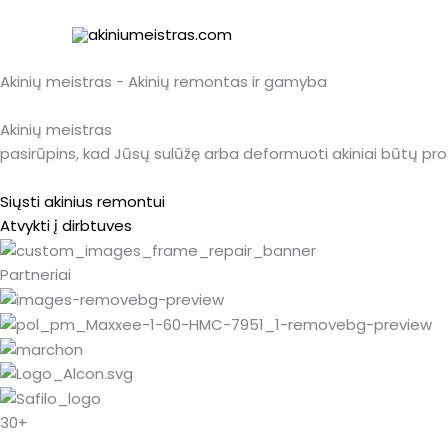
Pereiti
prie
turinio
Akinių meistras - Akinių remontas ir gamyba
Akinių meistras
pasirūpins, kad Jūsų sulūžę arba deformuoti akiniai būtų prof
Siųsti akinius remontui
Atvykti į dirbtuves
Partneriai
30+