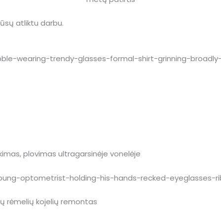
 mūsų atliktu darbu.
ukimas, plovimas ultragarsinėje vonelėje
inių rėmelių kojelių remontas