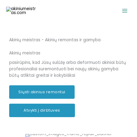
Pereiti
prie
turinio
Akinių meistras - Akinių remontas ir gamyba
Akinių meistras
pasirūpins, kad Jūsų sulūžę arba deformuoti akiniai būtų
profesionaliai suremontuoti bei naujų akinių gamyba
būtų atliktai greitai ir kokybiškai
Siųsti akinius remontui
Atvykti į dirbtuves