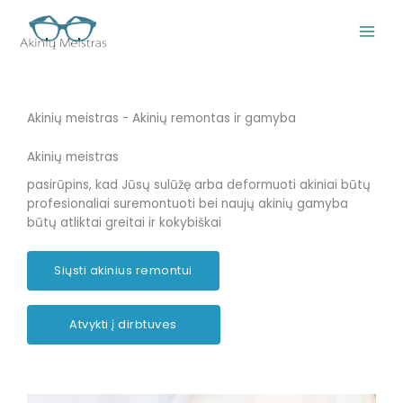
Pereiti
prie
turinio
Akinių meistras - Akinių remontas ir gamyba
Akinių meistras
pasirūpins, kad Jūsų sulūžę arba deformuoti akiniai būtų
profesionaliai suremontuoti bei naujų akinių gamyba
būtų atliktai greitai ir kokybiškai
Siųsti akinius remontui
Atvykti į dirbtuves