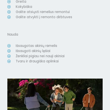
Greita
Kokybiška
Galite atsiųsti rėmelius remontui
Galite atvykti į remonto dirbtuves
Nauda
Išsaugotas akinių rėmelis
Išsaugoti akinių lęšiai
Ženkliai pigiau nei nauji akiniai
Tvaru ir draugiška aplinkai