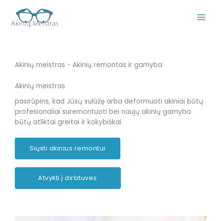
Pereiti
prie
turinio
Akinių meistras - Akinių remontas ir gamyba
Akinių meistras
pasirūpins, kad Jūsų sulūžę arba deformuoti akiniai būtų
profesionaliai suremontuoti bei naujų akinių gamyba
būtų atliktai greitai ir kokybiškai
Siųsti akinius remontui
Atvykti į dirbtuves