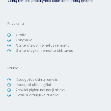
Akinių rėmelio pritaikymas esamiems akinių lęšiams
Privalumai
Greita
Kokybiška
Galite atsiųsti rėmelius remontui
Galite atvykti į remonto dirbtuves
Nauda
Išsaugotas akinių rėmelis
Išsaugoti akinių lęšiai
Ženkliai pigiau nei nauji akiniai
Tvaru ir draugiška aplinkai