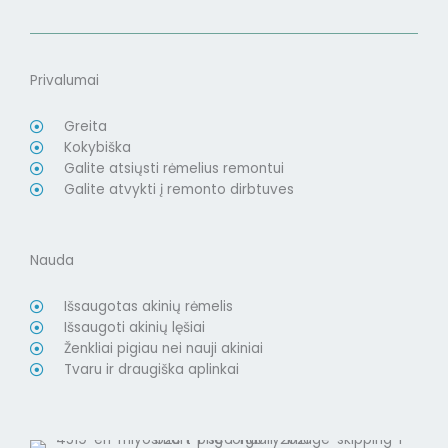
Privalumai
Greita
Kokybiška
Galite atsiųsti rėmelius remontui
Galite atvykti į remonto dirbtuves
Nauda
Išsaugotas akinių rėmelis
Išsaugoti akinių lęšiai
Ženkliai pigiau nei nauji akiniai
Tvaru ir draugiška aplinkai