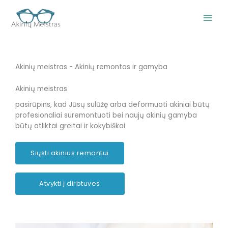
Pereiti
prie
turinio
Akinių meistras - Akinių remontas ir gamyba
Akinių meistras
pasirūpins, kad Jūsų sulūžę arba deformuoti akiniai būtų
profesionaliai suremontuoti bei naujų akinių gamyba
būtų atliktai greitai ir kokybiškai
Siųsti akinius remontui
Atvykti į dirbtuves