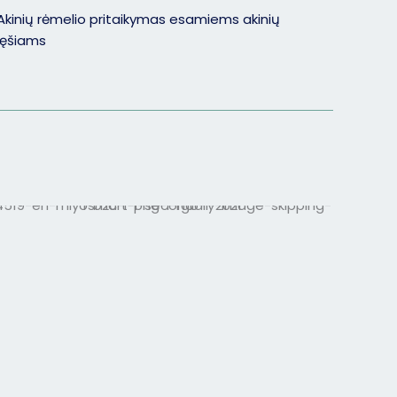
Akinių rėmelio pritaikymas esamiems akinių
lęšiams