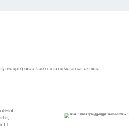
ą receptą arba šiuo metu nešiojamus akinius.
akiniai
rtui,
r t.t.