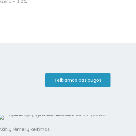
 kaina - 100%
Teikiamos paslaugos
Akinių rėmelių keitimas