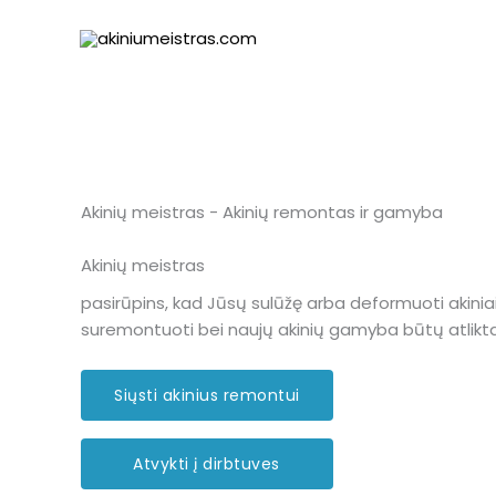
Pereiti
prie
turinio
Akinių meistras - Akinių remontas ir gamyba
Akinių meistras
pasirūpins, kad Jūsų sulūžę arba deformuoti akiniai
suremontuoti bei naujų akinių gamyba būtų atliktai 
Siųsti akinius remontui
Atvykti į dirbtuves