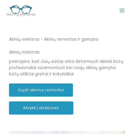
Pereiti
prie
turinio
Akinių meistras - Akinių remontas ir gamyba
Akinių meistras
pasirūpins, kad Jūsų sulūžę arba deformuoti akiniai būtų
profesionaliai suremontuoti bei naujų akinių gamyba
būtų atliktai greitai ir kokybiškai
Siųsti akinius remontui
Atvykti į dirbtuves