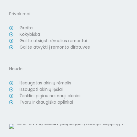
Privalumai
Greita
Kokybiška
Galite atsiųsti rėmelius remontui
Galite atvykti į remonto dirbtuves
Nauda
Išsaugotas akinių rėmelis
Išsaugoti akinių lęšiai
Ženkliai pigiau nei nauji akiniai
Tvaru ir draugiška aplinkai