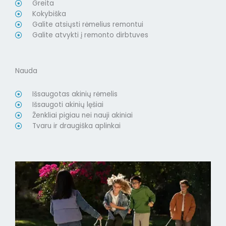
Greita
Kokybiška
Galite atsiųsti rėmelius remontui
Galite atvykti į remonto dirbtuves
Nauda
Išsaugotas akinių rėmelis
Išsaugoti akinių lęšiai
Ženkliai pigiau nei nauji akiniai
Tvaru ir draugiška aplinkai