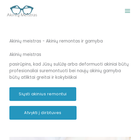
Pereiti
prie
turinio
Akinių meistras - Akinių remontas ir gamyba
Akinių meistras
pasirūpins, kad Jūsų sulūžę arba deformuoti akiniai būtų
profesionaliai suremontuoti bei naujų akinių gamyba
būtų atliktai greitai ir kokybiškai
Siųsti akinius remontui
Atvykti į dirbtuves