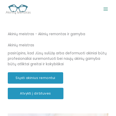
Pereiti
prie
turinio
Akinių meistras - Akinių remontas ir gamyba
Akinių meistras
pasirūpins, kad Jūsų sulūžę arba deformuoti akiniai būtų
profesionaliai suremontuoti bei naujų akinių gamyba
būtų atliktai greitai ir kokybiškai
Siųsti akinius remontui
Atvykti į dirbtuves