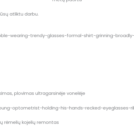
 mūsų atliktu darbu.
ukimas, plovimas ultragarsinėje vonelėje
inių rėmelių kojelių remontas