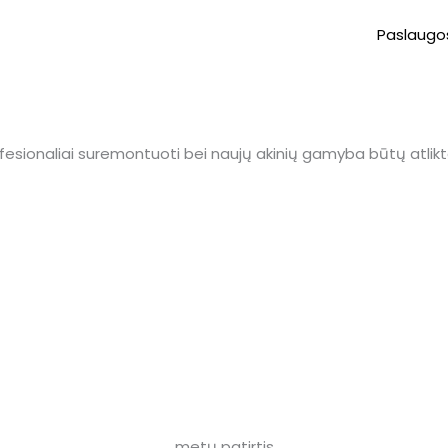
Paslaugo
esionaliai suremontuoti bei naujų akinių gamyba būtų atliktai
metų patirtis