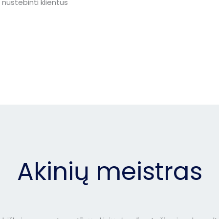
nustebinti klientus
Akinių meistras