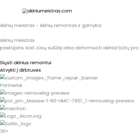
Pereiti
prie
turinio
Akinių meistras - Akinių remontas ir gamyba
Akinių meistras
pasirūpins, kad Jūsų sulūžę arba deformuoti akiniai būtų prof
Siųsti akinius remontui
Atvykti į dirbtuves
Partneriai
30+