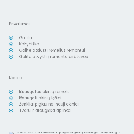
Privalumai
Greita
Kokybiška
Galite atsiųsti rėmelius remontui
Galite atvykti į remonto dirbtuves
Nauda
Išsaugotas akinių rėmelis
Išsaugoti akinių lęšiai
Ženkliai pigiau nei nauji akiniai
Tvaru ir draugiška aplinkai