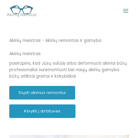
Pereiti
prie
turinio
Akinių meistras - Akinių remontas ir gamyba
Akinių meistras
pasirūpins, kad Jūsų sulūžę arba deformuoti akiniai būtų
profesionaliai suremontuoti bei naujų akinių gamyba
būtų atliktai greitai ir kokybiškai
Siųsti akinius remontui
Atvykti į dirbtuves