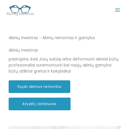
Pereiti
prie
turinio
Akinių meistras - Akinių remontas ir gamyba
Akinių meistras
pasirūpins, kad Jūsų sulūžę arba deformuoti akiniai būtų
profesionaliai suremontuoti bei naujų akinių gamyba
būtų atliktai greitai ir kokybiškai
Siųsti akinius remontui
Atvykti į dirbtuves