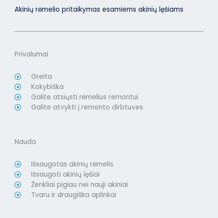
Akinių rėmelio pritaikymas esamiems akinių lęšiams
Privalumai
Greita
Kokybiška
Galite atsiųsti rėmelius remontui
Galite atvykti į remonto dirbtuves
Nauda
Išsaugotas akinių rėmelis
Išsaugoti akinių lęšiai
Ženkliai pigiau nei nauji akiniai
Tvaru ir draugiška aplinkai