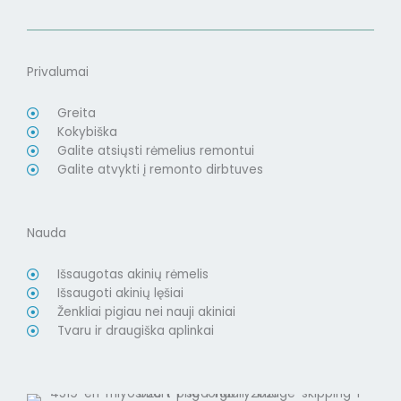
Privalumai
Greita
Kokybiška
Galite atsiųsti rėmelius remontui
Galite atvykti į remonto dirbtuves
Nauda
Išsaugotas akinių rėmelis
Išsaugoti akinių lęšiai
Ženkliai pigiau nei nauji akiniai
Tvaru ir draugiška aplinkai