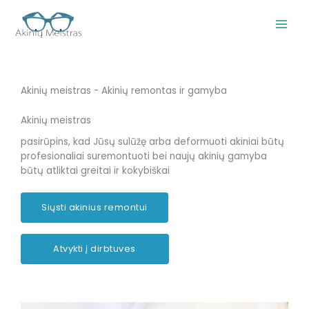
Pereiti
prie
turinio
Akinių meistras - Akinių remontas ir gamyba
Akinių meistras
pasirūpins, kad Jūsų sulūžę arba deformuoti akiniai būtų
profesionaliai suremontuoti bei naujų akinių gamyba
būtų atliktai greitai ir kokybiškai
Siųsti akinius remontui
Atvykti į dirbtuves