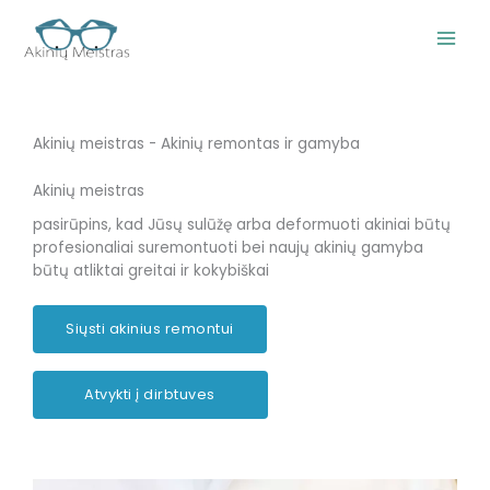
Pereiti
prie
turinio
Akinių meistras - Akinių remontas ir gamyba
Akinių meistras
pasirūpins, kad Jūsų sulūžę arba deformuoti akiniai būtų
profesionaliai suremontuoti bei naujų akinių gamyba
būtų atliktai greitai ir kokybiškai
Siųsti akinius remontui
Atvykti į dirbtuves