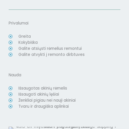
Privalumai
Greita
Kokybiška
Galite atsiųsti rėmelius remontui
Galite atvykti į remonto dirbtuves
Nauda
Išsaugotas akinių rėmelis
Išsaugoti akinių lęšiai
Ženkliai pigiau nei nauji akiniai
Tvaru ir draugiška aplinkai