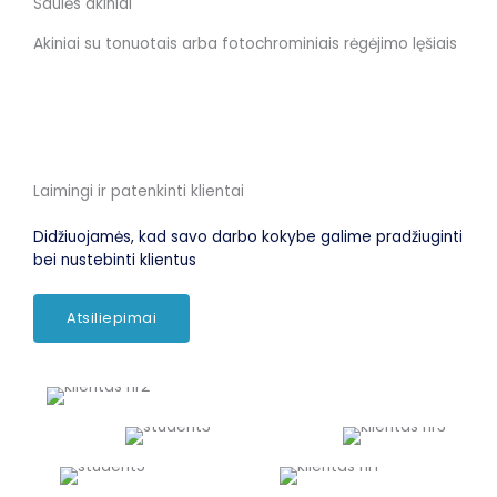
Saulės akiniai
Akiniai su tonuotais arba fotochrominiais rėgėjimo lęšiais
Laimingi ir patenkinti klientai
Didžiuojamės, kad savo darbo kokybe galime pradžiuginti
bei nustebinti klientus
Atsiliepimai