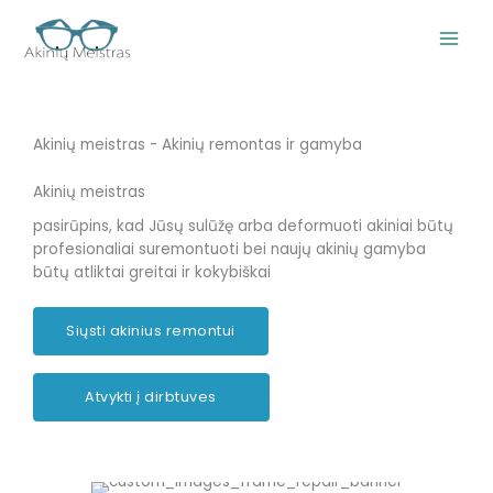
Pereiti
prie
turinio
Akinių meistras - Akinių remontas ir gamyba
Akinių meistras
pasirūpins, kad Jūsų sulūžę arba deformuoti akiniai būtų
profesionaliai suremontuoti bei naujų akinių gamyba
būtų atliktai greitai ir kokybiškai
Siųsti akinius remontui
Atvykti į dirbtuves