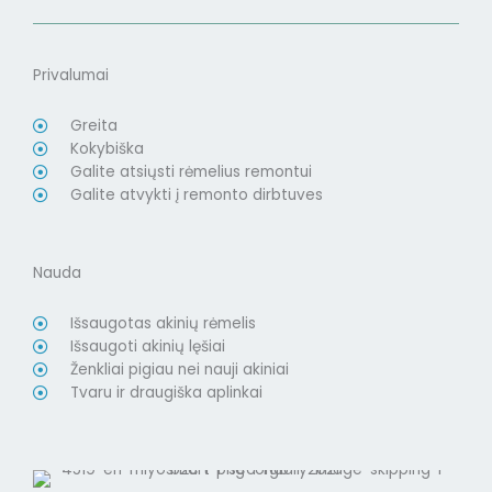
Privalumai
Greita
Kokybiška
Galite atsiųsti rėmelius remontui
Galite atvykti į remonto dirbtuves
Nauda
Išsaugotas akinių rėmelis
Išsaugoti akinių lęšiai
Ženkliai pigiau nei nauji akiniai
Tvaru ir draugiška aplinkai