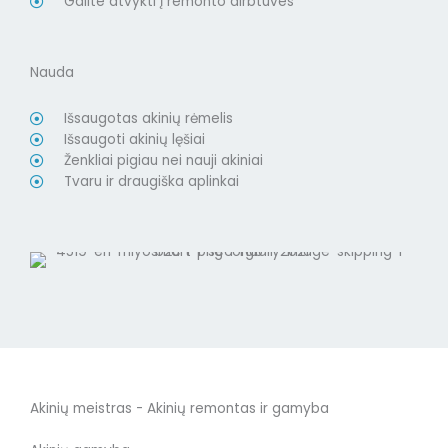
Galite atvykti į remonto dirbtuves
Nauda
Išsaugotas akinių rėmelis
Išsaugoti akinių lęšiai
Ženkliai pigiau nei nauji akiniai
Tvaru ir draugiška aplinkai
Akinių meistras - Akinių remontas ir gamyba