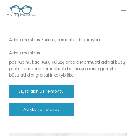
Pereiti
prie
turinio
Akinių meistras - Akinių remontas ir gamyba
Akinių meistras
pasirūpins, kad Jūsų sulūžę arba deformuoti akiniai būtų
profesionaliai suremontuoti bei naujų akinių gamyba
būtų atliktai greitai ir kokybiškai
Siųsti akinius remontui
Atvykti į dirbtuves