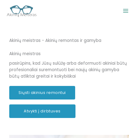
Pereiti
prie
turinio
Akinių meistras - Akinių remontas ir gamyba
Akinių meistras
pasirūpins, kad Jūsų sulūžę arba deformuoti akiniai būtų
profesionaliai suremontuoti bei naujų akinių gamyba
būtų atliktai greitai ir kokybiškai
Siųsti akinius remontui
Atvykti į dirbtuves