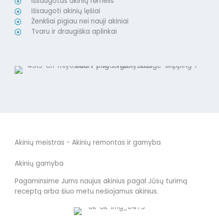
Išsaugotas akinių rėmelis
Išsaugoti akinių lęšiai
Ženkliai pigiau nei nauji akiniai
Tvaru ir draugiška aplinkai
Akinių meistras - Akinių remontas ir gamyba
Akinių gamyba
Pagaminsime Jums naujus akinius pagal Jūsų turimą
receptą arba šiuo metu nešiojamus akinius.