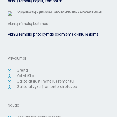
akinių rėmelių kojelių remontas
Akinių rėmelių keitimas
Akinių rėmelio pritaikymas esamiems akinių lęšiams
Privalumai
Greita
Kokybiška
Galite atsiųsti rėmelius remontui
Galite atvykti į remonto dirbtuves
Nauda