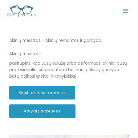
Pereiti
prie
turinio
Akinių meistras - Akinių remontas ir gamyba
Akinių meistras
pasirūpins, kad Jūsų sulūžę arba deformuoti akiniai būtų
profesionaliai suremontuoti bei naujų akinių gamyba
būtų atliktai greitai ir kokybiškai
Siųsti akinius remontui
Atvykti į dirbtuves