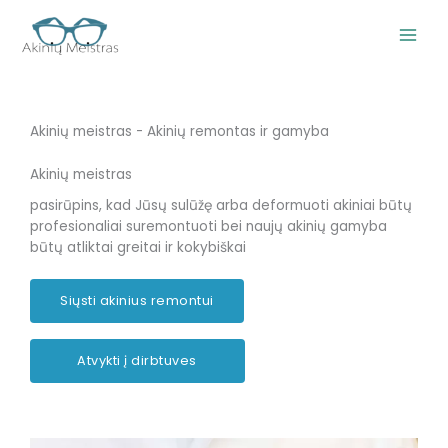
Pereiti
prie
turinio
Akinių meistras - Akinių remontas ir gamyba
Akinių meistras
pasirūpins, kad Jūsų sulūžę arba deformuoti akiniai būtų
profesionaliai suremontuoti bei naujų akinių gamyba
būtų atliktai greitai ir kokybiškai
Siųsti akinius remontui
Atvykti į dirbtuves