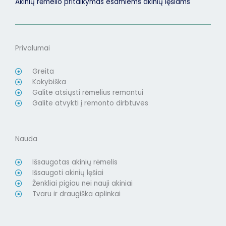
Akinių rėmelio pritaikymas esamiems akinių lęšiams
Privalumai
Greita
Kokybiška
Galite atsiųsti rėmelius remontui
Galite atvykti į remonto dirbtuves
Nauda
Išsaugotas akinių rėmelis
Išsaugoti akinių lęšiai
Ženkliai pigiau nei nauji akiniai
Tvaru ir draugiška aplinkai