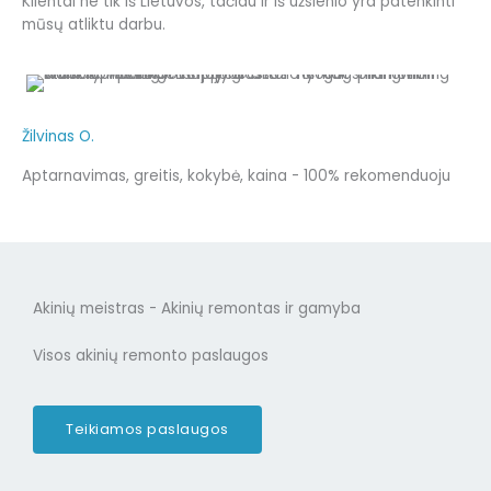
Klientai ne tik iš Lietuvos, tačiau ir iš užsienio yra patenkinti
mūsų atliktu darbu.
Žilvinas O.
Aptarnavimas, greitis, kokybė, kaina - 100% rekomenduoju
Akinių meistras - Akinių remontas ir gamyba
Visos akinių remonto paslaugos
Teikiamos paslaugos