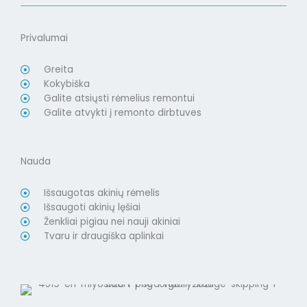
Privalumai
Greita
Kokybiška
Galite atsiųsti rėmelius remontui
Galite atvykti į remonto dirbtuves
Nauda
Išsaugotas akinių rėmelis
Išsaugoti akinių lęšiai
Ženkliai pigiau nei nauji akiniai
Tvaru ir draugiška aplinkai