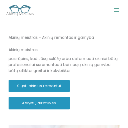
Pereiti
prie
turinio
Akinių meistras - Akinių remontas ir gamyba
Akinių meistras
pasirūpins, kad Jūsų sulūžę arba deformuoti akiniai būtų
profesionaliai suremontuoti bei naujų akinių gamyba
būtų atliktai greitai ir kokybiškai
Siųsti akinius remontui
Atvykti į dirbtuves