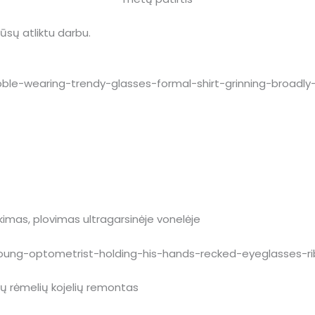
 mūsų atliktu darbu.
ukimas, plovimas ultragarsinėje vonelėje
inių rėmelių kojelių remontas