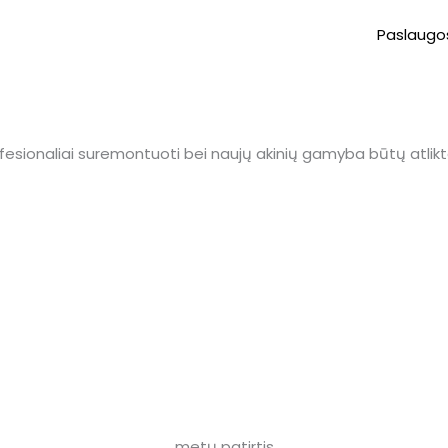
Paslaugo
esionaliai suremontuoti bei naujų akinių gamyba būtų atliktai
metų patirtis