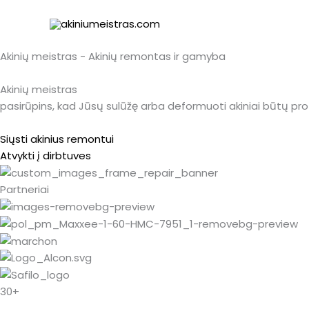
Pereiti
prie
turinio
Akinių meistras - Akinių remontas ir gamyba
Akinių meistras
pasirūpins, kad Jūsų sulūžę arba deformuoti akiniai būtų prof
Siųsti akinius remontui
Atvykti į dirbtuves
Partneriai
30+