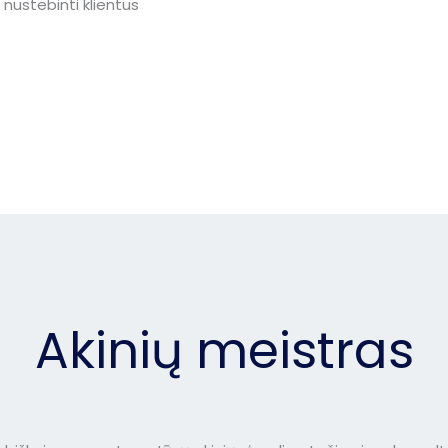
nustebinti klientus
Akinių meistras