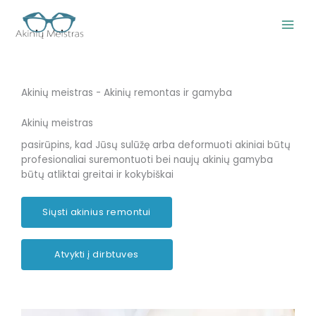
Pereiti
prie
turinio
Akinių meistras - Akinių remontas ir gamyba
Akinių meistras
pasirūpins, kad Jūsų sulūžę arba deformuoti akiniai būtų
profesionaliai suremontuoti bei naujų akinių gamyba
būtų atliktai greitai ir kokybiškai
Siųsti akinius remontui
Atvykti į dirbtuves