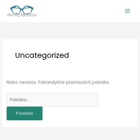
Pereiti
prie
turinio
Uncategorized
Nieko nerasta. Pabandykite pasinaudoti paieška.
Ieškoti: